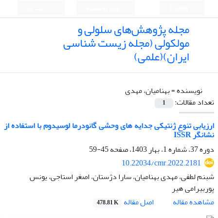
English
ورود به سامانه
ثبت نام
مجله پژوهش‌های سلولی و
مولکولی (مجله زیست شناسی
ایران)(علمی)
نویسنده =
بهنامیان، مهدی
تعداد مقالات:
1
ارزیابی تنوع ژنتیکی جدایه های وحشی گانودرما لوسیدوم با استفاده از
نشانگر ISSR
دوره 37، شماره 1، بهار 1403، صفحه
45-59
10.22034/cmr.2022.2181
شبنم لطفی، مهدی بهنامیان، سارا دژستان، اصغر استاجی، یونس
پوربیرامی هیر
اصل مقاله
مشاهده مقاله
478.81 K