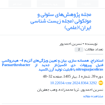
English
ورود به سامانه
ثبت نام
مجله پژوهش‌های سلولی و
مولکولی (مجله زیست شناسی
ایران)(علمی)
نویسنده =
نسرین احمدپور
تعداد مقالات:
2
استخراج، همسانه سازی، بیان و تعیین ویژگی‌های آنزیم 4- هیدروکسی
فنیل پیرووات دی اکسیژناز جدید از Paenarthrobacter
nitroguajacolicus با قابلیت تولید آرن اکسید
دوره 39، شماره 1، بهار 1405، صفحه
32-48
10.22034/cmr.2024.8364.3292
نسرین احمدپور، ثریا محمدزاده، وهب جعفریان
مشاهده مقاله