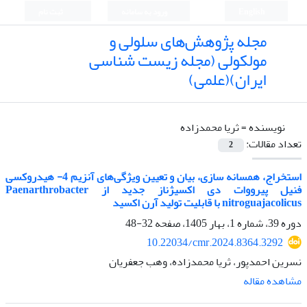
English
ورود به سامانه
ثبت نام
مجله پژوهش‌های سلولی و
مولکولی (مجله زیست شناسی
ایران)(علمی)
نویسنده =
ثریا محمدزاده
تعداد مقالات:
2
استخراج، همسانه سازی، بیان و تعیین ویژگی‌های آنزیم 4- هیدروکسی
فنیل پیرووات دی اکسیژناز جدید از Paenarthrobacter
nitroguajacolicus با قابلیت تولید آرن اکسید
دوره 39، شماره 1، بهار 1405، صفحه
32-48
10.22034/cmr.2024.8364.3292
نسرین احمدپور، ثریا محمدزاده، وهب جعفریان
مشاهده مقاله