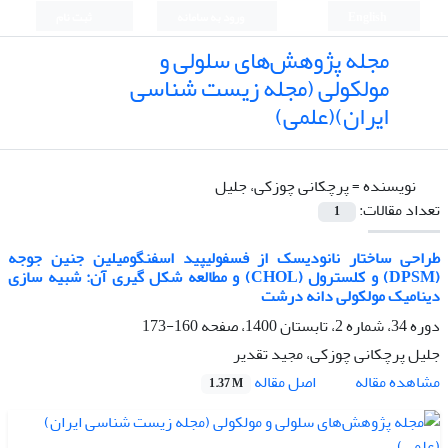
English
ورود به سامانه
ثبت نام
مجله پژوهش‌های سلولی و
مولکولی (مجله زیست شناسی
ایران)(علمی)
نویسنده =
پرچکانی چوزکی، جلیل
تعداد مقالات:
1
طراحی ساختار نانودیسک از فسفولیپید اسفنگومیلین جنین جوجه
(DPSM) و کلسترول (CHOL) و مطالعه شکل گیری آن: شبیه سازی
دینامیک مولکولی دانه درشت
دوره 34، شماره 2، تابستان 1400، صفحه
160-173
جلیل پرچکانی چوزکی، مجید تقدیر
اصل مقاله
مشاهده مقاله
1.37 M