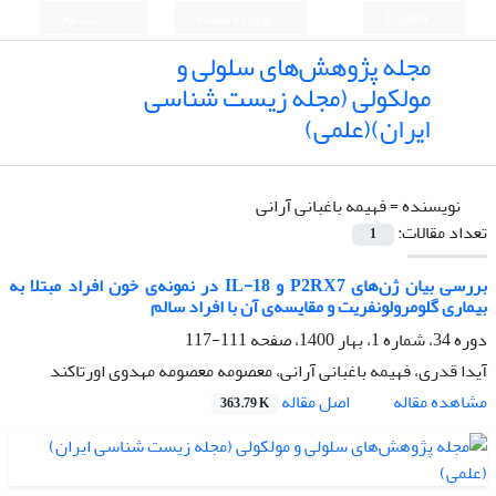
English
ورود به سامانه
ثبت نام
مجله پژوهش‌های سلولی و
مولکولی (مجله زیست شناسی
ایران)(علمی)
نویسنده =
فهیمه باغبانی آرانی
تعداد مقالات:
1
بررسی بیان ژن‌های P2RX7 و IL-18 در نمونه‌ی خون افراد مبتلا به
بیماری گلومرولونفریت و مقایسه‌ی آن با افراد سالم
دوره 34، شماره 1، بهار 1400، صفحه
111-117
آیدا قدری، فهیمه باغبانی آرانی، معصومه معصومه مهدوی اورتاکند
اصل مقاله
مشاهده مقاله
363.79 K