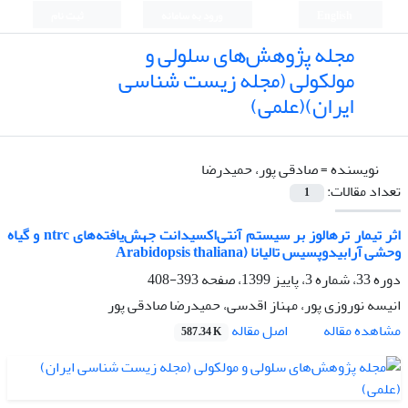
English
ورود به سامانه
ثبت نام
مجله پژوهش‌های سلولی و
مولکولی (مجله زیست شناسی
ایران)(علمی)
نویسنده =
صادقی پور، حمیدرضا
تعداد مقالات:
1
اثر تیمار ترهالوز بر سیستم آنتی‌اکسیدانت جهش‌یافته‌های ntrc و گیاه
وحشی آرابیدوپسیس تالیانا (Arabidopsis thaliana
دوره 33، شماره 3، پاییز 1399، صفحه
393-408
انیسه نوروزی پور، مهناز اقدسی، حمیدرضا صادقی پور
اصل مقاله
مشاهده مقاله
587.34 K