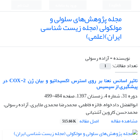
English
ورود به سامانه
ثبت نام
مجله پژوهش‌های سلولی و
مولکولی (مجله زیست شناسی
ایران)(علمی)
نویسنده =
آزاده رسولی
تعداد مقالات:
1
تاثیر اسانس نعنا بر روی استرس اکسیداتیو و بیان ژن COX-2 در
پیشگیری از سپسیس
دوره 31، شماره 4، زمستان 1397، صفحه
484-499
ابوالفضل دادخواه، فائزه فاطمی، محمدرضا محمدی ملایری، آزاده رسولی،
محمدحسن کاروین آشتیانی
اصل مقاله
مشاهده مقاله
515.66 K