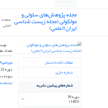
English
مجله پژوهش‌های سلولی و
مولکولی (مجله زیست شناسی
صفحه
اصلی
ایران)(علمی)
نویس
تعداد مق
بررسی اثرضد توموری ترکیب 
مقالات آماده انتشار
دوره 32، شماره 2، تابستان 1398، صفحه
شماره جاری
سوده دهق
مشاهده م
شماره‌های پیشین نشریه
دوره 39
(1405)