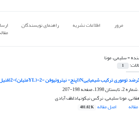
مرور
اطلاعات نشریه
راهنمای نویسندگان
ارسا
مقاله
نده =
سلیمی، مونا
الات:
1
شیمیاییN((پنج- نیتروتیوفن -2-(YLمتیلن)-2(فنیل تیو)بنزوهیدرازید درمدل موشی سرطان پستان
198-207
انی، مونا سلیمی، نرگس نیکونهادلطف آبادی
اصل مقاله
قاله
481.02 K