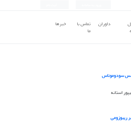
ورود به سامانه
ثبت نام
ل
داوران
تماس با
خبرها
ما
 جنس سودوموناس
ور استانه
ر ریبوزومی