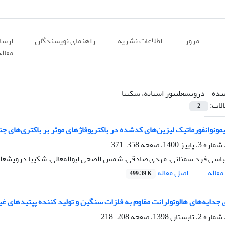
مرور
اطلاعات نشریه
راهنمای نویسندگان
ارسا
مقاله
نده =
درویشعلیپور استانه، شکیبا
الات:
2
مونوانفورماتیک ‌لیزین‌های کدشده در باکتریوفاژهای موثر بر باکتری‌های
358-371
اسی فرد سمنانی، مهدی صادقی، شمس الضحی ابوالمعالی، شکیبا درویشعلیپ
اصل مقاله
قاله
499.39 K
 جدایه‌های هالوتولرانت مقاوم به فلزات سنگین و تولید کننده پپتیدهای غی
208-218