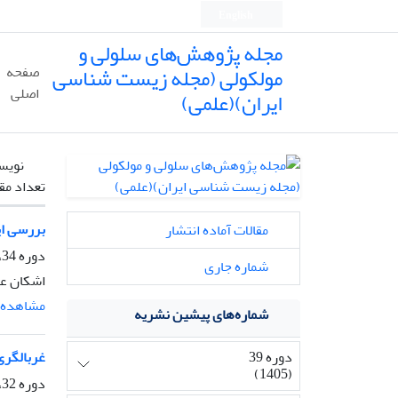
English
مجله پژوهش‌های سلولی و
مولکولی (مجله زیست شناسی
صفحه
اصلی
ایران)(علمی)
نویس
تعداد مق
بررسی ای
مقالات آماده انتشار
دوره 34، شماره 3، پاییز 1400، صفحه
شماره جاری
اشکان عب
مشاهده م
شماره‌های پیشین نشریه
دوره 39
غربالگری
(1405)
دوره 32، شماره 2، تابستان 1398، صفحه