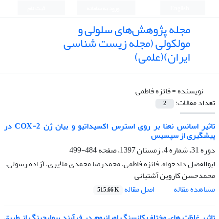
English
ورود به سامانه
ثبت نام
مجله پژوهش‌های سلولی و
مولکولی (مجله زیست شناسی
ایران)(علمی)
نویسنده =
فائزه فاطمی
تعداد مقالات:
2
تاثیر اسانس نعنا بر روی استرس اکسیداتیو و بیان ژن COX-2 در
پیشگیری از سپسیس
دوره 31، شماره 4، زمستان 1397، صفحه
484-499
ابوالفضل دادخواه، فائزه فاطمی، محمدرضا محمدی ملایری، آزاده رسولی،
محمدحسن کاروین آشتیانی
اصل مقاله
مشاهده مقاله
515.66 K
تاثیر غلظت های مختلف کانسنگ اورانیوم در فرآیند بیولیچینگ از طریق