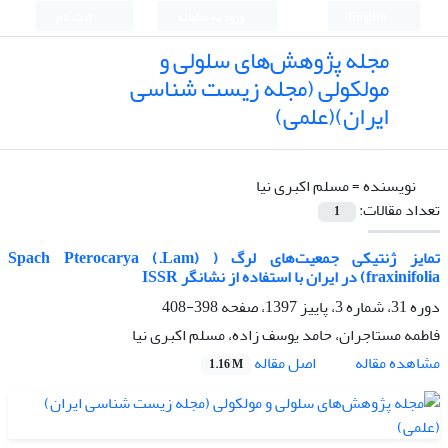
English
ورود به سامانه
ثبت نام
مجله پژوهش‌های سلولی و
مولکولی (مجله زیست شناسی
ایران)(علمی)
نویسنده =
مسلم اکبری نیا
تعداد مقالات:
1
تمایز ژنتیکی جمعیت‌های لرگ ( (Lam.) Spach Pterocarya
fraxinifolia) در ایران با استفاده از نشانگر ISSR
دوره 31، شماره 3، پاییز 1397، صفحه
398-408
فاطمه مستاجران، حامد یوسف زاده، مسلم اکبری نیا
اصل مقاله
مشاهده مقاله
1.16 M