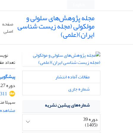
English
مجله پژوهش‌های سلولی و
مولکولی (مجله زیست شناسی
صفحه
اصلی
ایران)(علمی)
نویس
تعداد مق
پیشگویی دقیق ساخ
مقالات آماده انتشار
دوره 27، شماره 3، پاییز 1393، صفحه
شماره جاری
311
سهیلا من
شماره‌های پیشین نشریه
مشاهده م
دوره 39
(1405)