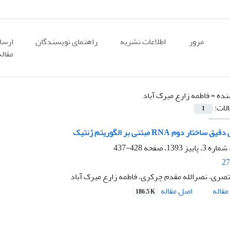
مرور
اطلاعات نشریه
راهنمای نویسندگان
ارسا
مقاله
نده =
فاطمه زارع میرک آباد
الات:
1
تار دوم RNA مبتنی بر الگوریتم ژنتیک
428-437
27
تصری، نصرالله مقدم چرکری، فاطمه زارع میرک آباد
اصل مقاله
قاله
186.5 K